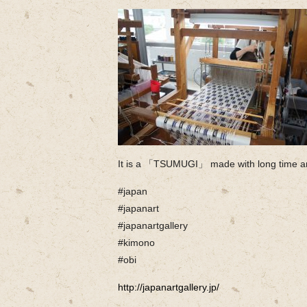
It is a 「TSUMUGI」 made with long time a
#japan
#japanart
#japanartgallery
#kimono
#obi
http://japanartgallery.jp/