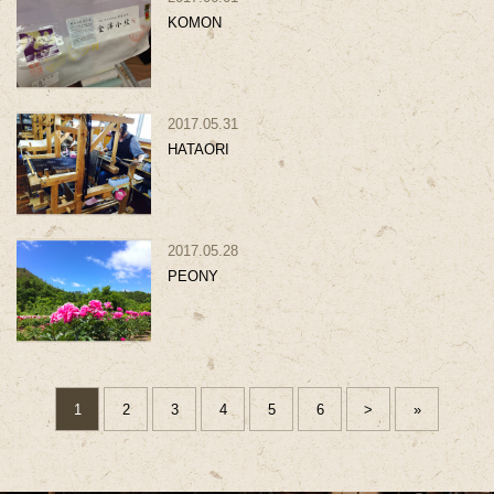
KOMON
2017.05.31
HATAORI
2017.05.28
PEONY
1
2
3
4
5
6
>
»