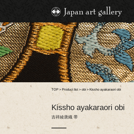
TOP
>
Product list
>
obi
>
Kissho ayakaraori obi
Kissho ayakaraori obi
吉祥綾唐織 帯