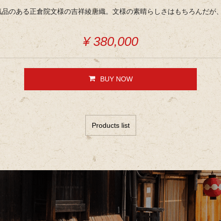
気品のある正倉院文様の吉祥綾唐織。文様の素晴らしさはもちろんだが
¥ 380,000
BUY NOW
Products list