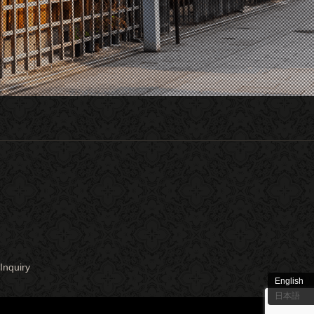
Inquiry
English
日本語