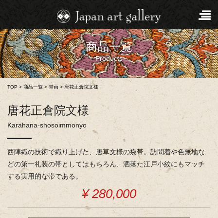
商品一覧
Products
TOP
>
商品一覧
>
帯画
>
唐花正倉院文様
唐花正倉院文様
Karahana-shosoimmonyo
西陣織の技術で織り上げた、唐草文様の袋帯。訪問着や色無地な
どの第一礼装の帯としてはもちろん、洒落た江戸小紋にもマッチ
する実用的な帯である。
¥ 280,000