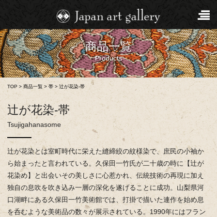
商品一覧
Products
TOP
>
商品一覧
>
帯
>
辻が花染-帯
辻が花染-帯
Tsujigahanasome
辻が花染とは室町時代に栄えた縫締絞の紋様染で、庶民の小袖か
ら始まったと言われている。久保田一竹氏が二十歳の時に【辻が
花染め】と出会いその美しさに心惹かれ、伝統技術の再現に加え
独自の息吹を吹き込み一層の深化を遂げることに成功。山梨県河
口湖畔にある久保田一竹美術館では、打掛で描いた連作を始め息
を呑むような美術品の数々が展示されている。1990年にはフラン