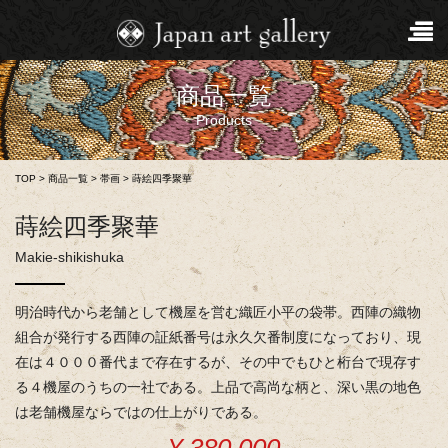
商品一覧
Products
TOP
>
商品一覧
>
帯画
>
蒔絵四季聚華
蒔絵四季聚華
Makie-shikishuka
明治時代から老舗として機屋を営む織匠小平の袋帯。西陣の織物
組合が発行する西陣の証紙番号は永久欠番制度になっており、現
在は４０００番代まで存在するが、その中でもひと桁台で現存す
る４機屋のうちの一社である。上品で高尚な柄と、深い黒の地色
は老舗機屋ならではの仕上がりである。