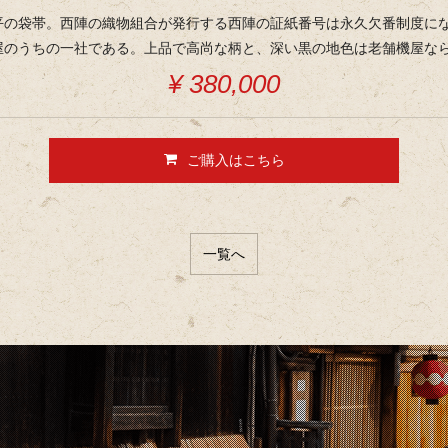
平の袋帯。西陣の織物組合が発行する西陣の証紙番号は永久欠番制度に
屋のうちの一社である。上品で高尚な柄と、深い黒の地色は老舗機屋な
¥ 380,000
ご購入はこちら
一覧へ