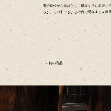
明治時代から老舗として機屋を営む織匠小
るが、その中でもひと桁台で現存する４機
« 前の商品