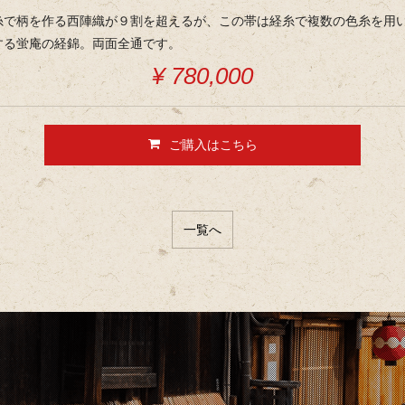
糸で柄を作る西陣織が９割を超えるが、この帯は経糸で複数の色糸を用
する蛍庵の経錦。両面全通です。
¥ 780,000
ご購入はこちら
一覧へ