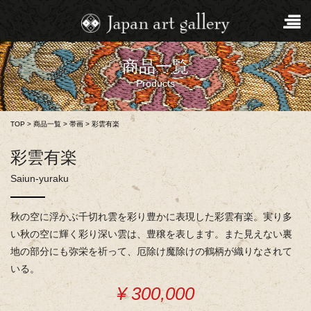
商品一覧
Products
TOP
>
商品一覧
>
帯画
>
彩雲有楽
彩雲有楽
Saiun-yuraku
秋の空に浮かぶ千切れ雲を彩り豊かに表現した彩雲有楽。実り多
い秋の空に輝く彩り深い雲は、豊穣を表します。また見えない裏
地の部分にも弥栄を祈って、厄除け魔除けの鶴柄が織りなされて
いる。
¥ 300,000