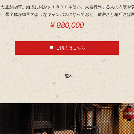
した正絹袋帯。縦糸に絹糸を１８００本使い、大名行列する人の衣装や
が、帯全体が絵画のようなキャンバスになっており、緻密さと精巧さは
¥ 880,000
ご購入はこちら
一覧へ