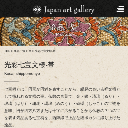
商品一覧
Products
TOP
>
商品一覧
>
帯
>
光彩七宝文様-帯
光彩七宝文様-帯
Kosai-shippomonyo
七宝柄とは、円形が円満を表すことから、縁起の良い吉祥文様と
して扱われる文様の事。仏教の言葉で、金・銀・瑠璃（るり）・
玻璃（はり）・珊瑚・瑪瑙（めのう）・硨磲（しゃこ）の宝物を
意味、円が四方八方または十字に広がることから仏教の７つの宝
を表す気品ある七宝柄を、西陣織で上品な段ボカシに織り上げた
逸品。